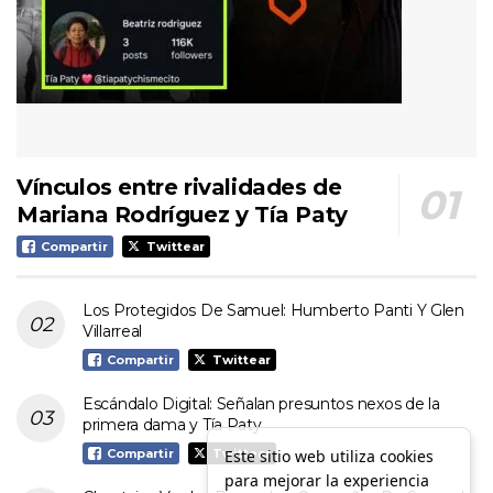
Vínculos entre rivalidades de
Mariana Rodríguez y Tía Paty
Compartir
Twittear
Los Protegidos De Samuel: Humberto Panti Y Glen
Villarreal
Compartir
Twittear
Escándalo Digital: Señalan presuntos nexos de la
primera dama y Tía Paty
Este sitio web utiliza cookies
Compartir
Twittear
para mejorar la experiencia