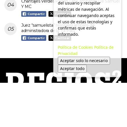
Chantajes Verdes Pagan Las Campañas De Samuel
del usuario y recopilar
Y MC
métricas de navegación. Al
Compartir
Twittear
continuar navegando aceptas
el uso de estas tecnologías y
Juez “samuelista” resolverá amparo de
confirmas que estás
administradora de la Tía Paty
informado.
Compartir
Twittear
Política de Cookies
Política de
Privacidad
Aceptar solo lo necesario
Aceptar todo