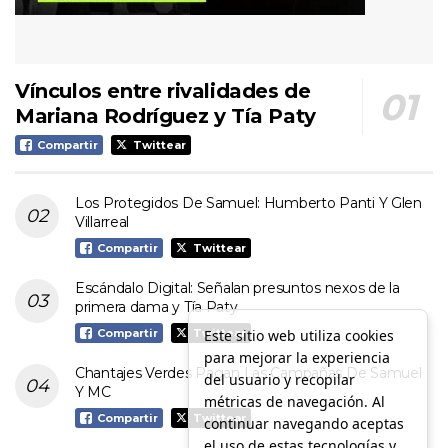
Vínculos entre rivalidades de
Mariana Rodríguez y Tía Paty
Compartir
Twittear
Los Protegidos De Samuel: Humberto Panti Y Glen
Villarreal
Compartir
Twittear
Escándalo Digital: Señalan presuntos nexos de la
primera dama y Tía Paty
Este sitio web utiliza cookies
Compartir
Twittear
para mejorar la experiencia
Chantajes Verdes Pagan Las Campañas De Samuel
del usuario y recopilar
Y MC
métricas de navegación. Al
Compartir
Twittear
continuar navegando aceptas
el uso de estas tecnologías y