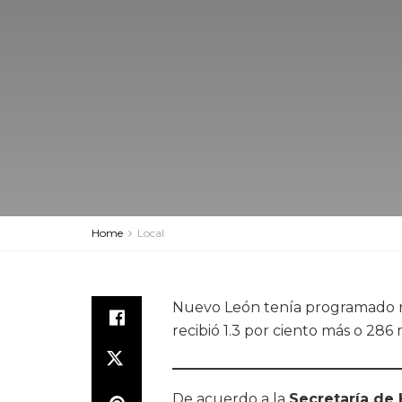
Home
Local
Nuevo León tenía programado rec
recibió 1.3 por ciento más o 286 
De acuerdo a la
Secretaría de