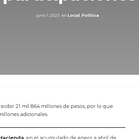
junio 1, 2023
en
Local
,
Política
ibir 21 mil 864 millones de pesos, por lo que
millones adicionales.
 Hacienda
, en el acumulado de enero a abril de