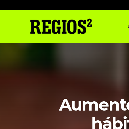
Aumento 
hábi