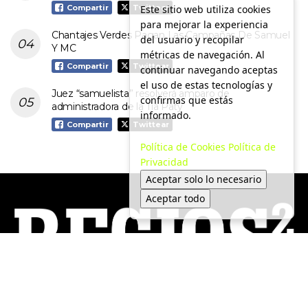
Este sitio web utiliza cookies
Compartir
Twittear
para mejorar la experiencia
Chantajes Verdes Pagan Las Campañas De Samuel
del usuario y recopilar
Y MC
métricas de navegación. Al
Compartir
Twittear
continuar navegando aceptas
el uso de estas tecnologías y
Juez “samuelista” resolverá amparo de
confirmas que estás
administradora de la Tía Paty
informado.
Compartir
Twittear
Política de Cookies
Política de
Privacidad
Aceptar solo lo necesario
Aceptar todo