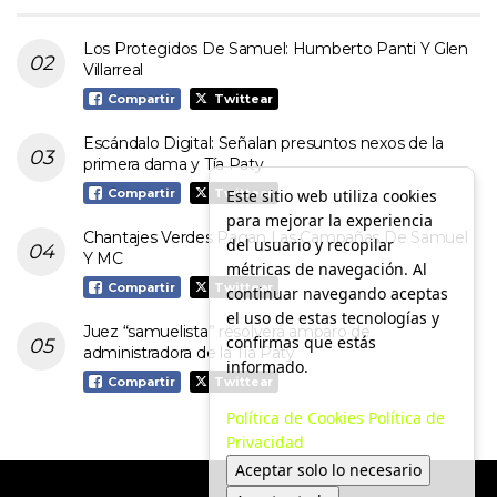
Los Protegidos De Samuel: Humberto Panti Y Glen
Villarreal
Compartir
Twittear
Escándalo Digital: Señalan presuntos nexos de la
primera dama y Tía Paty
Este sitio web utiliza cookies
Compartir
Twittear
para mejorar la experiencia
Chantajes Verdes Pagan Las Campañas De Samuel
del usuario y recopilar
Y MC
métricas de navegación. Al
Compartir
Twittear
continuar navegando aceptas
el uso de estas tecnologías y
Juez “samuelista” resolverá amparo de
confirmas que estás
administradora de la Tía Paty
informado.
Compartir
Twittear
Política de Cookies
Política de
Privacidad
Aceptar solo lo necesario