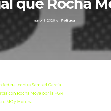
ual que Rocha M
mayo 13, 2026
en
Política
n federal contra Samuel García
cía con Rocha Moya por la FGR
ntre MC y Morena