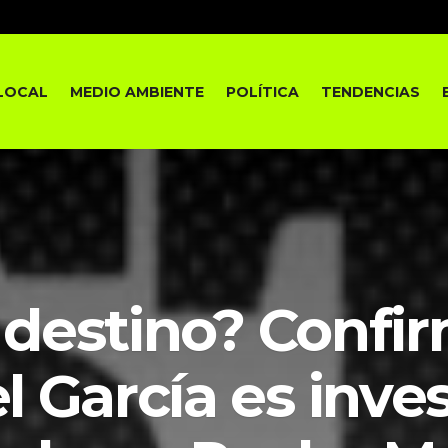
LOCAL
MEDIO AMBIENTE
POLÍTICA
TENDENCIAS
destino? Confi
 García es inve