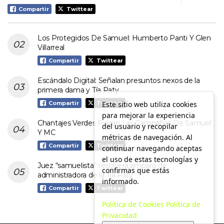
Compartir
Twittear
Los Protegidos De Samuel: Humberto Panti Y Glen
Villarreal
Compartir
Twittear
Escándalo Digital: Señalan presuntos nexos de la
primera dama y Tía Paty
Este sitio web utiliza cookies
Compartir
Twittear
para mejorar la experiencia
Chantajes Verdes Pagan Las Campañas De Samuel
del usuario y recopilar
Y MC
métricas de navegación. Al
Compartir
Twittear
continuar navegando aceptas
el uso de estas tecnologías y
Juez “samuelista” resolverá amparo de
confirmas que estás
administradora de la Tía Paty
informado.
Compartir
Twittear
Política de Cookies
Política de
Privacidad