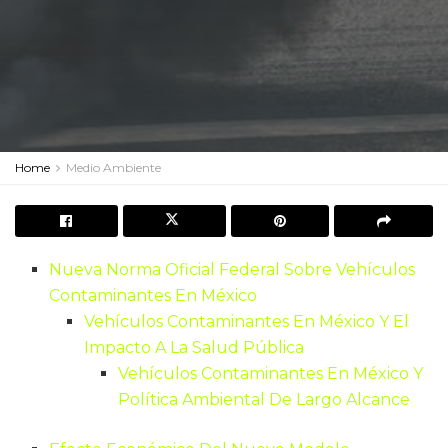
Home
Medio Ambiente
Nueva Norma Oficial Federal Sobre Vehículos
Contaminantes En México
Vehículos Contaminantes En México Y El
Impacto A La Salud Pública
Vehículos Contaminantes En México Y
Política Ambiental De Largo Alcance