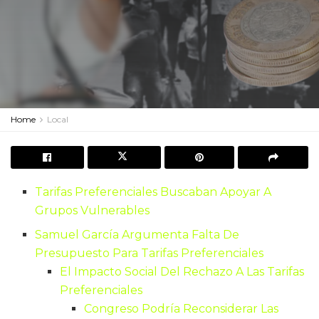
Home
Local
Tarifas Preferenciales Buscaban Apoyar A
Grupos Vulnerables
Samuel García Argumenta Falta De
Presupuesto Para Tarifas Preferenciales
El Impacto Social Del Rechazo A Las Tarifas
Preferenciales
Congreso Podría Reconsiderar Las