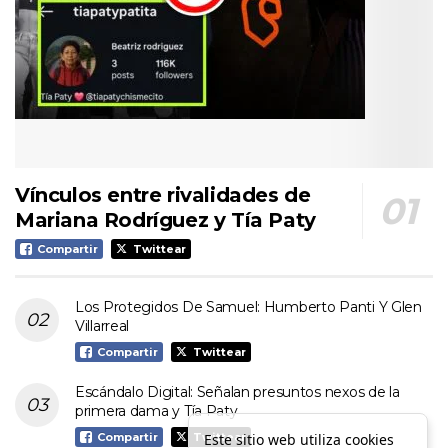
Vínculos entre rivalidades de
Mariana Rodríguez y Tía Paty
Compartir
Twittear
Los Protegidos De Samuel: Humberto Panti Y Glen
Villarreal
Compartir
Twittear
Escándalo Digital: Señalan presuntos nexos de la
primera dama y Tía Paty
Este sitio web utiliza cookies
Compartir
Twittear