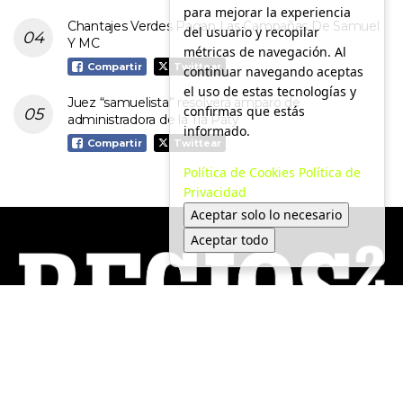
para mejorar la experiencia
Chantajes Verdes Pagan Las Campañas De Samuel
del usuario y recopilar
Y MC
métricas de navegación. Al
Compartir
Twittear
continuar navegando aceptas
el uso de estas tecnologías y
Juez “samuelista” resolverá amparo de
confirmas que estás
administradora de la Tía Paty
informado.
Compartir
Twittear
Política de Cookies
Política de
Privacidad
Aceptar solo lo necesario
Aceptar todo