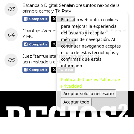
Escándalo Digital: Señalan presuntos nexos de la
primera dama y Tía Paty
Este sitio web utiliza cookies
Compartir
Twittear
para mejorar la experiencia
Chantajes Verdes Pagan Las Campañas De Samuel
del usuario y recopilar
Y MC
métricas de navegación. Al
Compartir
Twittear
continuar navegando aceptas
el uso de estas tecnologías y
Juez “samuelista” resolverá amparo de
confirmas que estás
administradora de la Tía Paty
informado.
Compartir
Twittear
Política de Cookies
Política de
Privacidad
Aceptar solo lo necesario
Aceptar todo