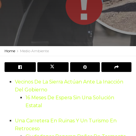
Home
Medio Ambiente
Vecinos De La Sierra Actúan Ante La Inacción
Del Gobierno
16 Meses De Espera Sin Una Solución
Estatal
Una Carretera En Ruinas Y Un Turismo En
Retroceso