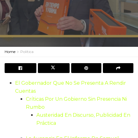
Home
Política
El Gobernador Que No Se Presenta A Rendir
Cuentas
Críticas Por Un Gobierno Sin Presencia Ni
Rumbo
Austeridad En Discurso, Publicidad En
Práctica