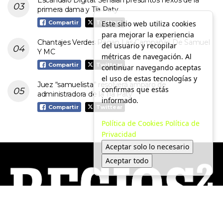
Escándalo Digital: Señalan presuntos nexos de la
primera dama y Tía Paty
Este sitio web utiliza cookies
Compartir
Twittear
para mejorar la experiencia
Chantajes Verdes Pagan Las Campañas De Samuel
del usuario y recopilar
Y MC
métricas de navegación. Al
Compartir
Twittear
continuar navegando aceptas
el uso de estas tecnologías y
Juez “samuelista” resolverá amparo de
confirmas que estás
administradora de la Tía Paty
informado.
Compartir
Twittear
Política de Cookies
Política de
Privacidad
Aceptar solo lo necesario
Aceptar todo