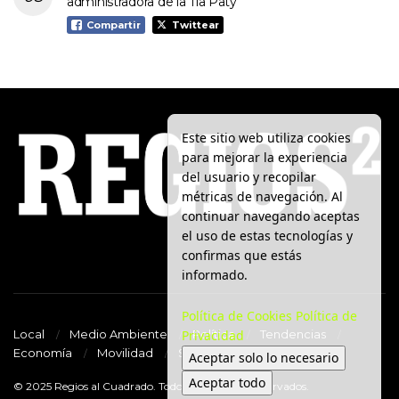
administradora de la Tía Paty
Compartir
Twittear
Este sitio web utiliza cookies
para mejorar la experiencia
del usuario y recopilar
métricas de navegación. Al
continuar navegando aceptas
el uso de estas tecnologías y
confirmas que estás
informado.
Política de Cookies
Política de
Privacidad
Local
Medio Ambiente
Política
Tendencias
Economía
Movilidad
Seguridad
Aceptar solo lo necesario
Aceptar todo
© 2025 Regios al Cuadrado. Todos los derechos reservados.