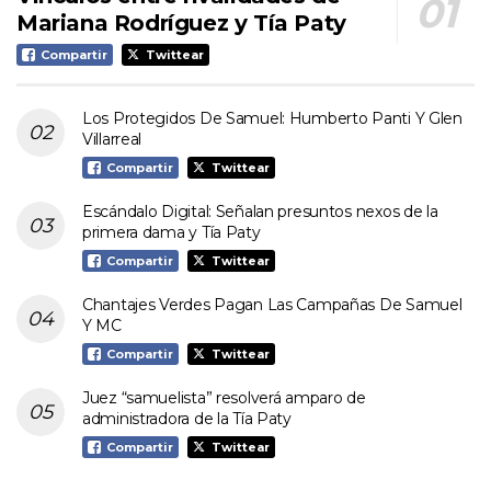
Mariana Rodríguez y Tía Paty
Compartir
Twittear
Los Protegidos De Samuel: Humberto Panti Y Glen
Villarreal
Compartir
Twittear
Escándalo Digital: Señalan presuntos nexos de la
primera dama y Tía Paty
Compartir
Twittear
Chantajes Verdes Pagan Las Campañas De Samuel
Y MC
Compartir
Twittear
Juez “samuelista” resolverá amparo de
administradora de la Tía Paty
Compartir
Twittear