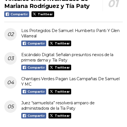
Mariana Rodríguez y Tía Paty
Compartir
Twittear
Los Protegidos De Samuel: Humberto Panti Y Glen
Villarreal
Compartir
Twittear
Escándalo Digital: Señalan presuntos nexos de la
primera dama y Tía Paty
Compartir
Twittear
Chantajes Verdes Pagan Las Campañas De Samuel
Y MC
Compartir
Twittear
Juez “samuelista” resolverá amparo de
administradora de la Tía Paty
Compartir
Twittear