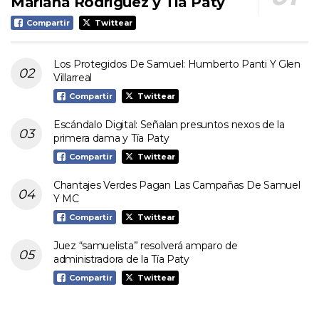
Mariana Rodríguez y Tía Paty
Compartir
Twittear
Los Protegidos De Samuel: Humberto Panti Y Glen
Villarreal
Compartir
Twittear
Escándalo Digital: Señalan presuntos nexos de la
primera dama y Tía Paty
Compartir
Twittear
Chantajes Verdes Pagan Las Campañas De Samuel
Y MC
Compartir
Twittear
Juez “samuelista” resolverá amparo de
administradora de la Tía Paty
Compartir
Twittear